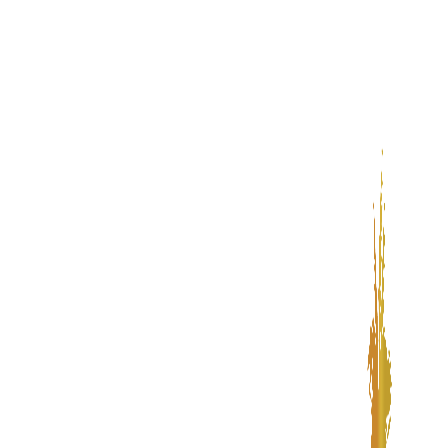
پرش
به
محتوا