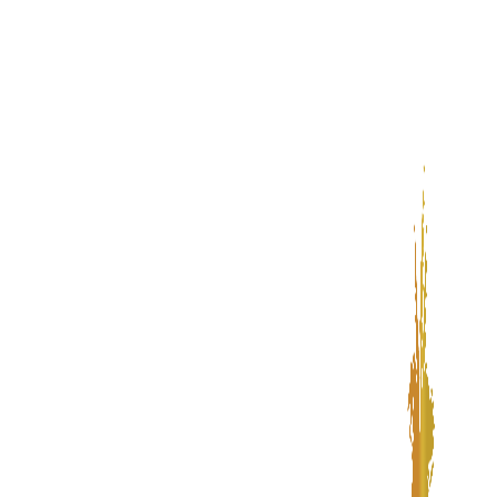
پرش
به
محتوا