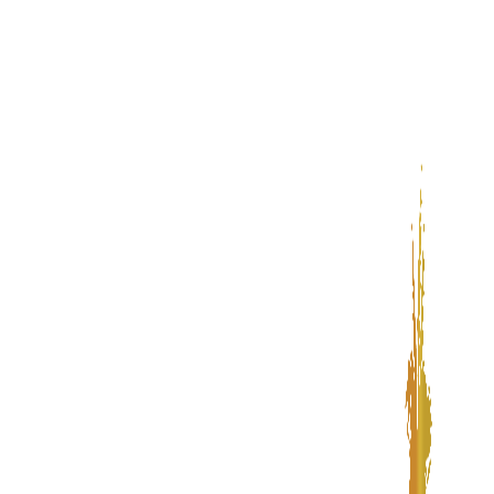
پرش
به
محتوا